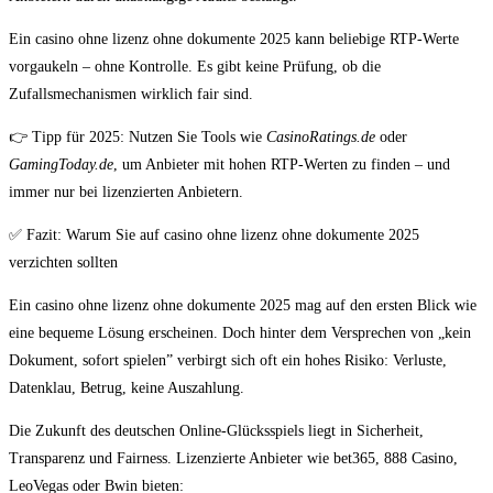
Ein casino ohne lizenz ohne dokumente 2025 kann beliebige RTP-Werte
vorgaukeln – ohne Kontrolle. Es gibt keine Prüfung, ob die
Zufallsmechanismen wirklich fair sind.
👉 Tipp für 2025: Nutzen Sie Tools wie
CasinoRatings.de
oder
GamingToday.de
, um Anbieter mit hohen RTP-Werten zu finden – und
immer nur bei lizenzierten Anbietern.
✅ Fazit: Warum Sie auf casino ohne lizenz ohne dokumente 2025
verzichten sollten
Ein casino ohne lizenz ohne dokumente 2025 mag auf den ersten Blick wie
eine bequeme Lösung erscheinen. Doch hinter dem Versprechen von „kein
Dokument, sofort spielen” verbirgt sich oft ein hohes Risiko: Verluste,
Datenklau, Betrug, keine Auszahlung.
Die Zukunft des deutschen Online-Glücksspiels liegt in Sicherheit,
Transparenz und Fairness. Lizenzierte Anbieter wie bet365, 888 Casino,
LeoVegas oder Bwin bieten: