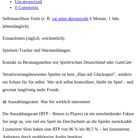
Uncategorized
0 Comments
Selbstauschluss-Tools (z. B.
cat spins aktionscode
6 Monate, 1 Jahr,
lebenslänglich).
Einsatzlimits (täglich, wöchentlich).
Spielzeit-Tracker und Warnmeldungen.
Kontakt zu Beratungsstellen wie
Spielerschutz Deutschland
oder
GamCare
.
Verantwortungsbewusstes Spielen ist kein „Hass auf Glücksspiel”, sondern
ein Schutz für Sie selbst. Wer sich selbst kontrolliert, bleibt im Spiel – und
gewinnt langfristig mehr Freude.
📊 Auszahlungsraten: Was Sie wirklich interessiert
Die Auszahlungsrate (RTP – Return to Player) ist ein entscheidender Faktor.
Sie zeigt an, wie viel ein Spiel im Durchschnitt an die Spieler zurückzahlt.
Lizenzierte Slots haben eine RTP von 96 % bis 98,5 % – bei lizenzierten
Anbietern durch unabhängige Audits bestätigt.