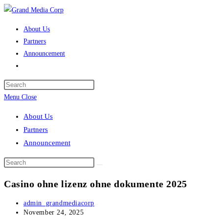
About Us
Partners
Announcement
Menu
Close
About Us
Partners
Announcement
Casino ohne lizenz ohne dokumente 2025
admin_grandmediacorp
November 24, 2025