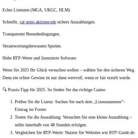
Echte Lizenzen (MGA, UKGC, HLM).
Schnelle,
cat spins aktionscode
sichere Auszahlungen.
Transparente Bonusbedingungen.
Verantwortungsbewusstes Spielen.
Hohe RTP-Werte und lizenzierte Software.
Wenn Sie 2025 Ihr Glück versuchen wollen – wählen Sie den sicheren Weg.
Denn ein echter Gewinn ist nur dann wertvoll, wenn er fair erzielt wurde.
🔍 Praxis-Tipp für 2025: So finden Sie das richtige Casino
Prüfen Sie die Lizenz: Suchen Sie nach dem „Lizenznummer”-
Eintrag im Footer.
Testen Sie die Auszahlung: Versuchen Sie eine kleine Auszahlung –
sollte innerhalb von 48 Stunden erfolgen.
Vergleichen Sie RTP-Werte: Nutzen Sie Websites wie
RTP-Guide.de
.