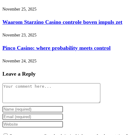
November 25, 2025
Waarom Starzino Casino controle boven impuls zet
November 23, 2025
Pinco Casino: where probability meets control
November 24, 2025
Leave a Reply